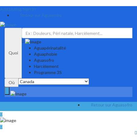
Add Listing
Sign In
Retour sur Aguasofro
Aguapérinatalité
Quoi
Aguaphobie
Aguasofro
Harcèlement
Programme 3S
Où
Retour sur Aguasofro